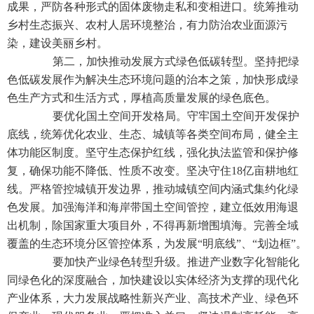
成果，严防各种形式的固体废物走私和变相进口。统筹推动
乡村生态振兴、农村人居环境整治，有力防治农业面源污
染，建设美丽乡村。
第二，加快推动发展方式绿色低碳转型。坚持把绿
色低碳发展作为解决生态环境问题的治本之策，加快形成绿
色生产方式和生活方式，厚植高质量发展的绿色底色。
要优化国土空间开发格局。守牢国土空间开发保护
底线，统筹优化农业、生态、城镇等各类空间布局，健全主
体功能区制度。坚守生态保护红线，强化执法监管和保护修
复，确保功能不降低、性质不改变。坚决守住18亿亩耕地红
线。严格管控城镇开发边界，推动城镇空间内涵式集约化绿
色发展。加强海洋和海岸带国土空间管控，建立低效用海退
出机制，除国家重大项目外，不得再新增围填海。完善全域
覆盖的生态环境分区管控体系，为发展“明底线”、“划边框”。
要加快产业绿色转型升级。推进产业数字化智能化
同绿色化的深度融合，加快建设以实体经济为支撑的现代化
产业体系，大力发展战略性新兴产业、高技术产业、绿色环