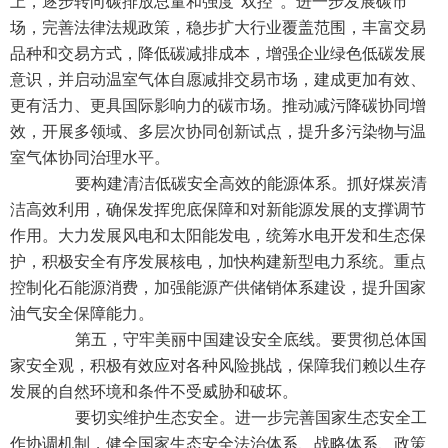
上，逐步转向碳排放总量和强度“双控”。进一步发展碳市
场，完善法律法规政策，稳步扩大行业覆盖范围，丰富交易
品种和交易方式，降低碳减排成本，增强企业绿色低碳发展
意识，并启动温室气体自愿减排交易市场，建成更加有效、
更有活力、更具国际影响力的碳市场。推动减污降碳协同增
效，开展多领域、多层次协同创新试点，提升多污染物与温
室气体协同治理水平。
要构建清洁低碳安全高效的能源体系。抓好煤炭清
洁高效利用，确保发挥兜底保障和对新能源发展的支撑调节
作用。大力发展风电和太阳能发电，统筹水电开发和生态保
护，积极安全有序发展核电，加快构建新型电力系统。重点
控制化石能源消费，加强能源产供储销体系建设，提升国家
油气安全保障能力。
第五，守牢美丽中国建设安全底线。要贯彻总体国
家安全观，积极有效应对各种风险挑战，保障我们赖以生存
发展的自然环境和条件不受威胁和破坏。
要切实维护生态安全。进一步完善国家生态安全工
作协调机制，健全国家生态安全法治体系、战略体系、政策