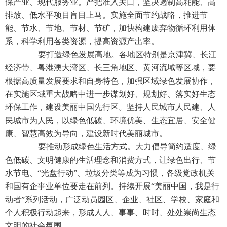
保产业、现代服务业。严把准入关口，坚决遏制高耗能、高
排放、低水平项目盲目上马。实施全面节约战略，推进节
能、节水、节地、节材、节矿，加快构建废弃物循环利用体
系，科学利用各类资源，提高资源产出率。
要打造绿色发展高地。各地区特别是京津冀、长江
经济带、粤港澳大湾区、长三角地区、黄河流域等区域，要
根据高质量发展要求和自身特色，加强区域绿色发展协作，
在实施区域重大战略中进一步谋划好、规划好、落实好生态
环保工作，建设美丽中国先行区。坚持人民城市人民建、人
民城市为人民，以绿色低碳、环境优美、生态宜居、安全健
康、智慧高效为导向，建设新时代美丽城市。
要推动形成绿色生活方式。大力倡导简约适度、绿
色低碳、文明健康的生活理念和消费方式，让绿色出行、节
水节电、“光盘行动”、垃圾分类等成为习惯，各级党政机关
和国有企事业单位要走在前列。持续开展“美丽中国，我是行
动者”系列活动，广泛动员园区、企业、社区、学校、家庭和
个人积极行动起来，形成人人、事事、时时、处处崇尚生态
文明的社会氛围。