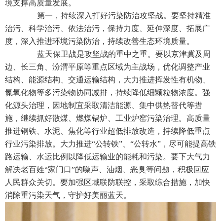
境支撑高质量发展。
第一，持续深入打好污染防治攻坚战。要坚持精准
治污、科学治污、依法治污，保持力度、延伸深度、拓展广
度，深入推进环境污染防治，持续改善生态环境质量。
蓝天保卫战是攻坚战的重中之重。要以京津冀及周
边、长三角、汾渭平原等重点区域为主战场，优化调整产业
结构、能源结构、交通运输结构，大力推进挥发性有机物、
氮氧化物等多污染物协同减排，持续降低细颗粒物浓度。强
化源头治理，因地制宜采取清洁能源、集中供热替代等措
施，继续抓好散煤、燃煤锅炉、工业炉窑污染治理。高质量
推进钢铁、水泥、焦化等行业超低排放改造，持续降低重点
行业污染排放。大力推进“公转铁”、“公转水”，尽可能提高铁
路运输、水运比例以降低运输业的能耗和污染。要下大气力
解决老百姓“家门口”的噪声、油烟、恶臭等问题，积极回应
人民群众关切。要加强区域联防联控，采取综合措施，加快
消除重污染天气，守护好美丽蓝天。