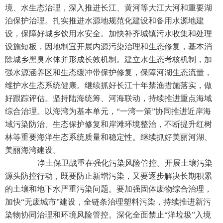
境、水生态治理，深入推进长江、黄河等大江大河和重要湖
泊保护治理。扎实推进水源地规范化建设和备用水源地建
设，保障好城乡饮用水安全。加快补齐城镇污水收集和处理
设施短板，因地制宜开展内源污染治理和生态修复，基本消
除城乡黑臭水体并形成长效机制。建立水生态考核机制，加
强水源涵养区和生态缓冲带保护修复，保障河湖生态流量，
维护水生态系统健康。继续抓好长江十年禁渔措施落实，做
好跟踪评估。坚持陆海统筹、河海联动，持续推进重点海域
综合治理。以海湾为基本单元，“一湾一策”协同推进近岸海
域污染防治、生态保护修复和岸滩环境整治，不断提升红树
林等重要海洋生态系统质量和稳定性。继续抓好美丽河湖、
美丽海湾建设。
净土保卫战重在强化污染风险管控。开展土壤污染
源头防控行动，既要防止新增污染，又要逐步解决长期积累
的土壤和地下水严重污染问题。要加强固体废物综合治理，
加快“无废城市”建设，全链条治理塑料污染，持续推进新污
染物协同治理和环境风险管控。深化全面禁止“洋垃圾”入境